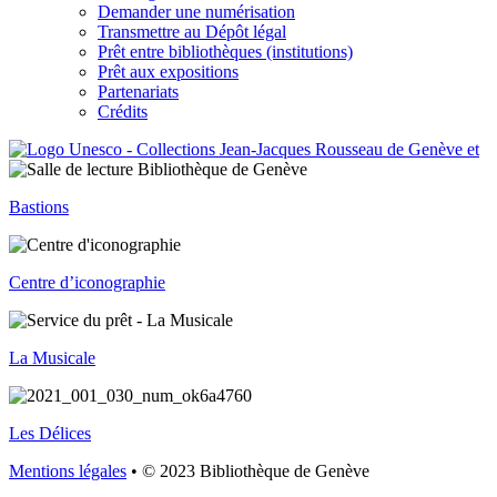
Demander une numérisation
Transmettre au Dépôt légal
Prêt entre bibliothèques (institutions)
Prêt aux expositions
Partenariats
Crédits
Bastions
Centre d’iconographie
La Musicale
Les Délices
Mentions légales
• © 2023 Bibliothèque de Genève