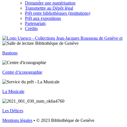
Demander une numérisation
Transmettre au Dépôt légal
Prêt entre bibliothèques (institutions)
Prêt aux expositions
Partenariats
Crédits
Bastions
Centre d’iconographie
La Musicale
Les Délices
Mentions légales
• © 2023 Bibliothèque de Genève