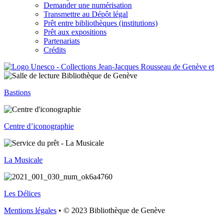
Demander une numérisation
Transmettre au Dépôt légal
Prêt entre bibliothèques (institutions)
Prêt aux expositions
Partenariats
Crédits
Bastions
Centre d’iconographie
La Musicale
Les Délices
Mentions légales
• © 2023 Bibliothèque de Genève