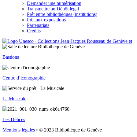
Demander une numérisation
Transmettre au Dépôt légal
Prêt entre bibliothèques (institutions)
Prêt aux expositions
Partenariats
Crédits
Bastions
Centre d’iconographie
La Musicale
Les Délices
Mentions légales
• © 2023 Bibliothèque de Genève