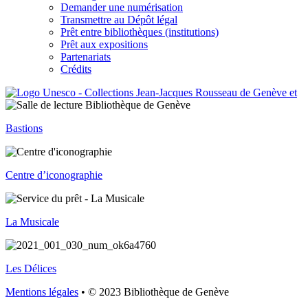
Demander une numérisation
Transmettre au Dépôt légal
Prêt entre bibliothèques (institutions)
Prêt aux expositions
Partenariats
Crédits
Bastions
Centre d’iconographie
La Musicale
Les Délices
Mentions légales
• © 2023 Bibliothèque de Genève