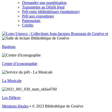
Demander une numérisation
Transmettre au Dépôt légal
Prêt entre bibliothèques (institutions)
Prêt aux expositions
Partenariats
Crédits
Bastions
Centre d’iconographie
La Musicale
Les Délices
Mentions légales
• © 2023 Bibliothèque de Genève