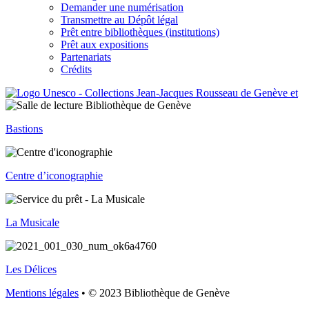
Demander une numérisation
Transmettre au Dépôt légal
Prêt entre bibliothèques (institutions)
Prêt aux expositions
Partenariats
Crédits
Bastions
Centre d’iconographie
La Musicale
Les Délices
Mentions légales
• © 2023 Bibliothèque de Genève