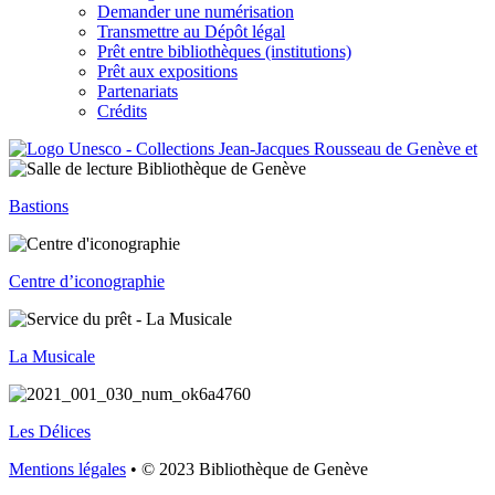
Demander une numérisation
Transmettre au Dépôt légal
Prêt entre bibliothèques (institutions)
Prêt aux expositions
Partenariats
Crédits
Bastions
Centre d’iconographie
La Musicale
Les Délices
Mentions légales
• © 2023 Bibliothèque de Genève