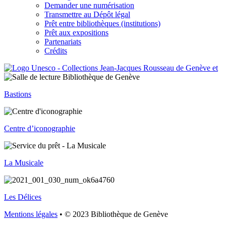
Demander une numérisation
Transmettre au Dépôt légal
Prêt entre bibliothèques (institutions)
Prêt aux expositions
Partenariats
Crédits
Bastions
Centre d’iconographie
La Musicale
Les Délices
Mentions légales
• © 2023 Bibliothèque de Genève