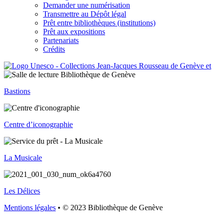
Demander une numérisation
Transmettre au Dépôt légal
Prêt entre bibliothèques (institutions)
Prêt aux expositions
Partenariats
Crédits
Bastions
Centre d’iconographie
La Musicale
Les Délices
Mentions légales
• © 2023 Bibliothèque de Genève