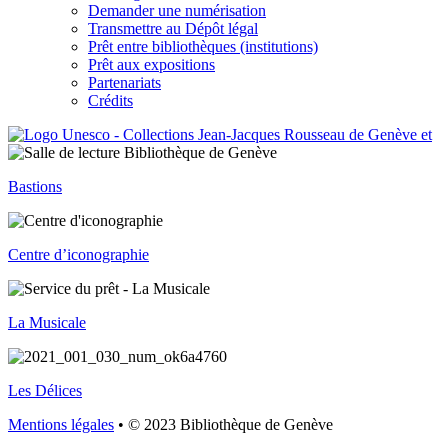
Demander une numérisation
Transmettre au Dépôt légal
Prêt entre bibliothèques (institutions)
Prêt aux expositions
Partenariats
Crédits
Bastions
Centre d’iconographie
La Musicale
Les Délices
Mentions légales
• © 2023 Bibliothèque de Genève