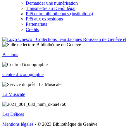
Demander une numérisation
Transmettre au Dépôt légal
Prêt entre bibliothèques (institutions)
Prêt aux expositions
Partenariats
Crédits
Bastions
Centre d’iconographie
La Musicale
Les Délices
Mentions légales
• © 2023 Bibliothèque de Genève