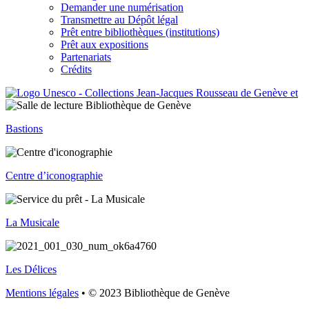
Demander une numérisation
Transmettre au Dépôt légal
Prêt entre bibliothèques (institutions)
Prêt aux expositions
Partenariats
Crédits
Bastions
Centre d’iconographie
La Musicale
Les Délices
Mentions légales
• © 2023 Bibliothèque de Genève