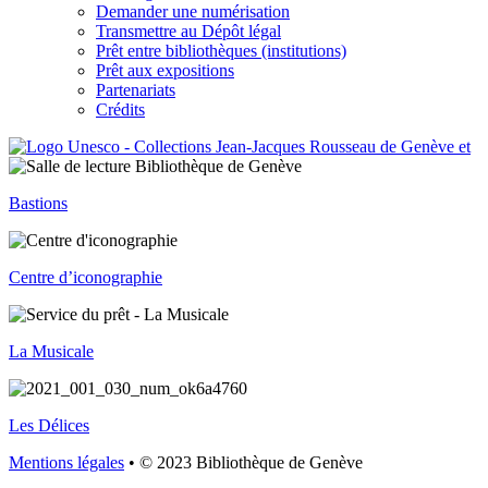
Demander une numérisation
Transmettre au Dépôt légal
Prêt entre bibliothèques (institutions)
Prêt aux expositions
Partenariats
Crédits
Bastions
Centre d’iconographie
La Musicale
Les Délices
Mentions légales
• © 2023 Bibliothèque de Genève