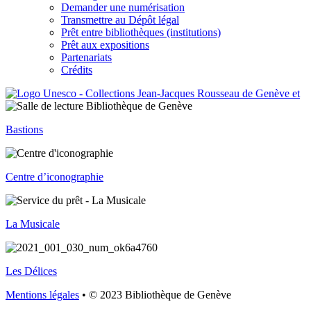
Demander une numérisation
Transmettre au Dépôt légal
Prêt entre bibliothèques (institutions)
Prêt aux expositions
Partenariats
Crédits
Bastions
Centre d’iconographie
La Musicale
Les Délices
Mentions légales
• © 2023 Bibliothèque de Genève