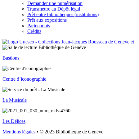
Demander une numérisation
Transmettre au Dépôt légal
Prêt entre bibliothèques (institutions)
Prêt aux expositions
Partenariats
Crédits
Bastions
Centre d’iconographie
La Musicale
Les Délices
Mentions légales
• © 2023 Bibliothèque de Genève